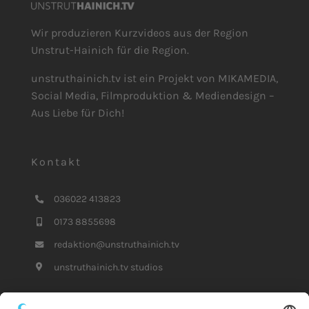
Wir produzieren Kurzvideos aus der Region
Unstrut-Hainich für die Region.
unstruthainich.tv ist ein Projekt von MIKAMEDIA,
Social Media, Filmproduktion & Mediendesign –
Aus Liebe für Dich!
Kontakt
036022 413823
0173 8855698
redaktion@unstruthainich.tv
unstruthainich.tv studios
Unsere Partner