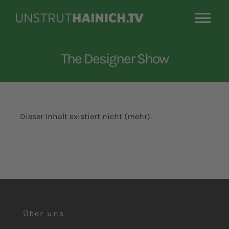
Zum
Inhalt
Tog
springen
Nav
Home
The Designer Show
Mediathek
Dieser Inhalt existiert nicht (mehr).
Über Uns
Kontakt
Über uns