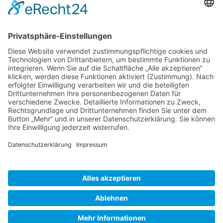
MIKAMEDIA
Thüringer HC
salve.TV
Menü
Kontakt
Impressum
Datenschutz
© 2026 unstruthainich.tv - Ein
Projekt von
MIKAMEDIA
|
Impressum
|
Datenschutz
|
Cookie-Einstellungen